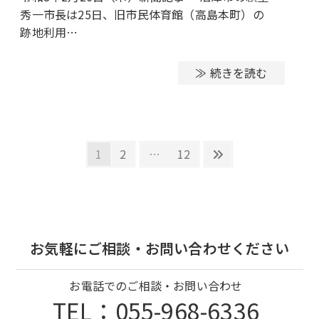
秀一市長は25日、旧市民体育館（高島本町）の
跡地利用…
≫ 続きを読む
投
Page
Page
Page
Next
1
2
…
12
稿
page
の
ペ
ー
ジ
お気軽にご相談・お問い合わせください
送
り
お電話でのご相談・お問い合わせ
TEL：055-968-6336