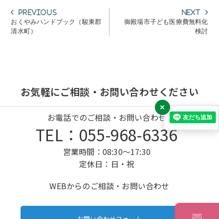
投
Previous
Next
Previous
Next
post:
post:
稿
おくやみハンドブック（駿東郡
御殿場市子ども医療費無料化
清水町）
検討
ナ
ビ
ゲ
ー
シ
お気軽にご相談・お問い合わせください
ョ
×
ン
お電話でのご相談・お問い合わせ
TEL：055-968-6336
営業時間：08:30～17:30
定休日：日・祝
WEBからのご相談・お問い合わせ
お問い合わせフォーム