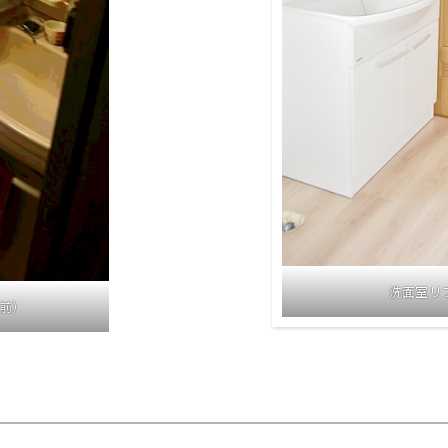
洗面室リ
前）