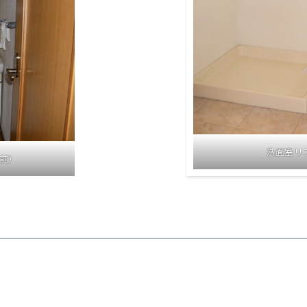
洗面室リ
前）
efore Aft