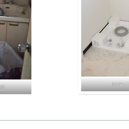
洗面室リ
前）