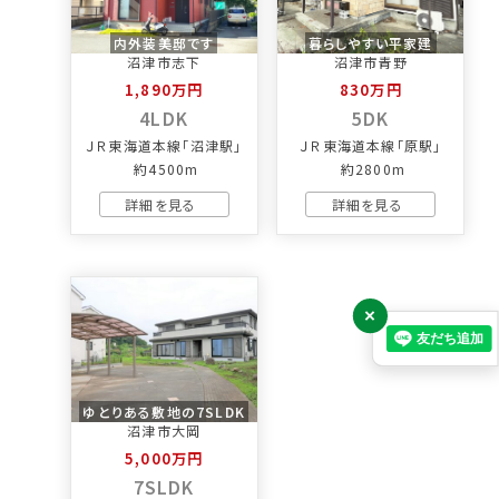
内外装美邸です
暮らしやすい平家建
沼津市志下
沼津市青野
1,890万円
830万円
4LDK
5DK
ＪＲ東海道本線「沼津駅」
ＪＲ東海道本線「原駅」
約4500m
約2800m
×
ゆとりある敷地の7SLDK
沼津市大岡
5,000万円
7SLDK