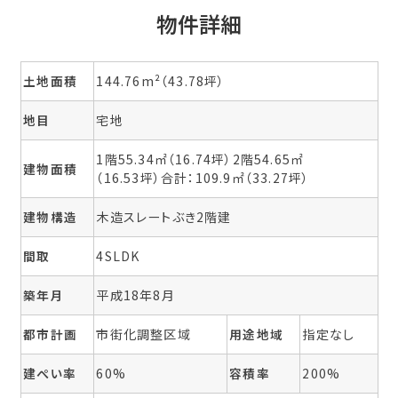
物件詳細
土地面積
144.76m²（43.78坪）
地目
宅地
1階55.34㎡（16.74坪）2階54.65㎡
建物面積
（16.53坪）合計：109.9㎡（33.27坪）
建物構造
木造スレートぶき2階建
間取
4SLDK
築年月
平成18年8月
都市計画
市街化調整区域
用途地域
指定なし
建ぺい率
60%
容積率
200%