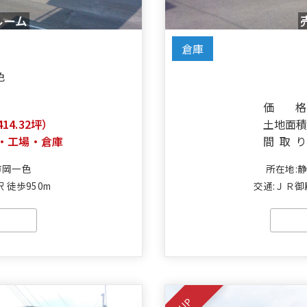
ルーム
倉庫
色
価格
414.32坪）
土地面
・工場・倉庫
間取り
市岡一色
所在地:
 徒歩950m
交通:ＪＲ御
UP