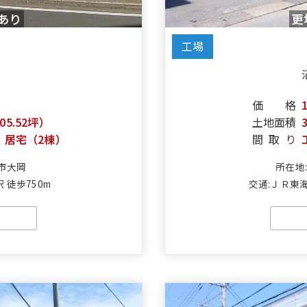
あり
更
工場
価格
305.52坪）
土地面積
・居宅（2棟）
間取り
市大岡
所在地
 徒歩750m
交通:ＪＲ東海