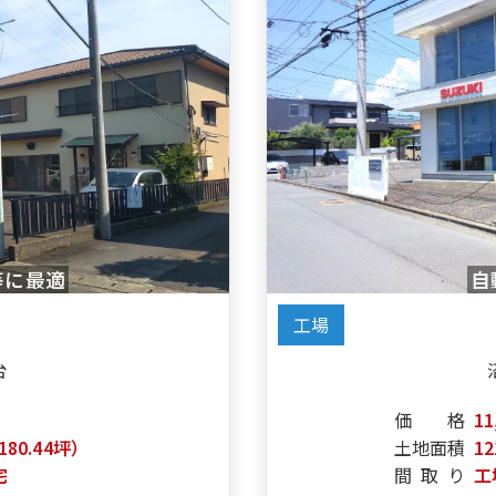
等に最適
自
工場
台
価格
1
180.44坪）
土地面積
12
宅
間取り
工