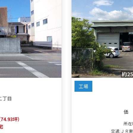
約2
工場
二丁目
価
（74.93坪）
所在
宅
交通:ＪＲ東