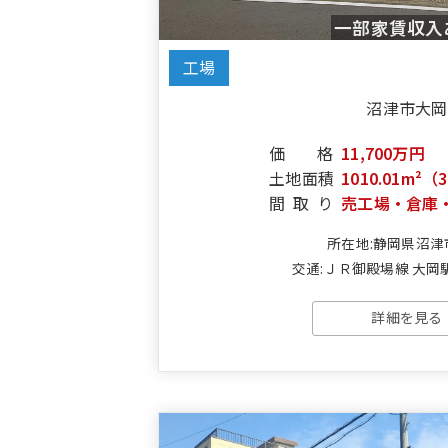
一部家賃収入
工場
沼津市大岡
価格
11,700万円
土地面積
1010.01m²（
間取り
売工場・倉庫
所在地:静岡県沼津
交通:ＪＲ御殿場線 大岡駅
詳細を見る