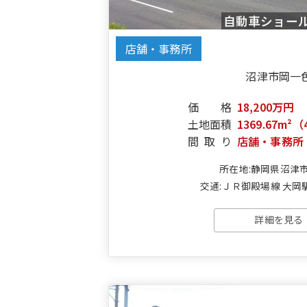
自動車ショー
店舗・事務所
沼津市岡一
価格
18,200万円
土地面積
1369.67m²（
間取り
店舗・事務所
所在地:静岡県沼津
交通:ＪＲ御殿場線 大岡駅
詳細を見る