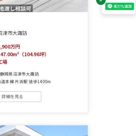
×
地渡し相談可
沼津市大諏訪
1,900万円
347.00m²（104.96坪）
工場
:静岡県沼津市大諏訪
道本線 片浜駅 徒歩1400m
詳細を見る