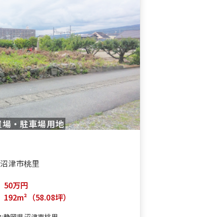
置場・駐車場用地
沼津市桃里
50万円
積
192m²（58.08坪）
地:静岡県沼津市桃里