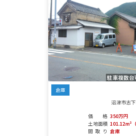
駐車複数台
倉庫
沼津市志下
価格
350万円
土地面積
101.12m²
間取り
倉庫