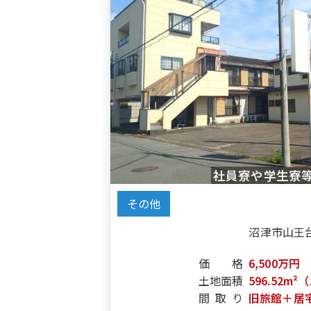
社員寮や学生寮
その他
沼津市山王
価格
6,500万円
土地面積
596.52m²（
間取り
旧旅館＋居