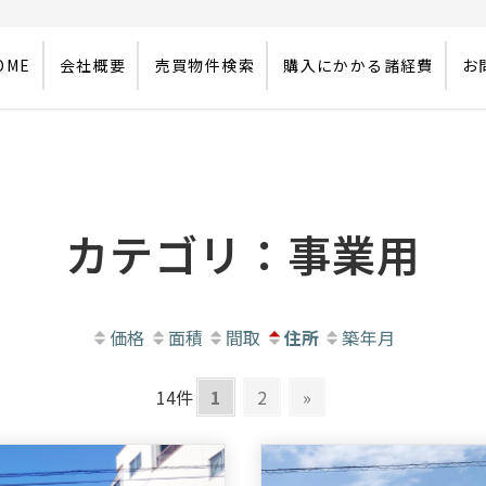
OME
会社概要
売買物件検索
購入にかかる諸経費
お
カテゴリ：事業用
価格
面積
間取
住所
築年月
14件
1
2
»