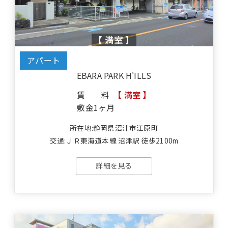
【 満室 】
アパート
EBARA PARK H'ILLS
賃料
【 満室 】
敷金
1ヶ月
所在地:静岡県沼津市江原町
交通:ＪＲ東海道本線 沼津駅 徒歩2100m
詳細を見る