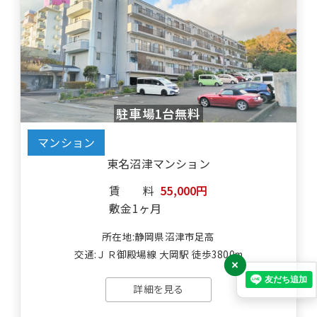
駐車場1台無料
マンション
東名沼津マンション
賃料
55,000円
敷金
1ヶ月
所在地:静岡県沼津市足高
交通:ＪＲ御殿場線 大岡駅 徒歩3800m
×
詳細を見る