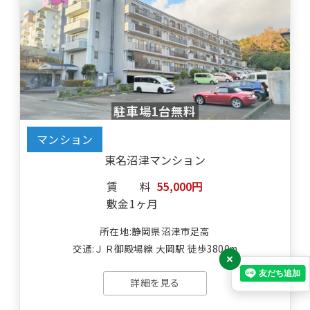
駐車場1台無料
マンション
東名沼津マンション
賃料
55,000円
敷金
1ヶ月
所在地:静岡県沼津市足高
交通:ＪＲ御殿場線 大岡駅 徒歩3800m
×
詳細を見る