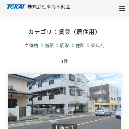
株式会社東海不動産
カテゴリ：賃貸（居住用）
価格
面積
間取
住所
築年月
3件
【 満室 】