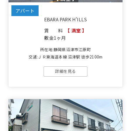
アパート
EBARA PARK H'ILLS
賃料
【 満室 】
敷金
1ヶ月
所在地:静岡県沼津市江原町
交通:ＪＲ東海道本線 沼津駅 徒歩2100m
詳細を見る