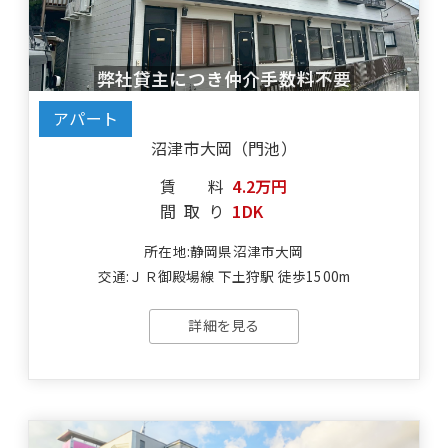
弊社貸主につき仲介手数料不要
アパート
沼津市大岡（門池）
賃料
4.2万円
間取り
1DK
所在地:静岡県沼津市大岡
交通:ＪＲ御殿場線 下土狩駅 徒歩1500m
詳細を見る