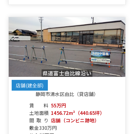
県道富士由比線沿い
店舗(建全部)
静岡市清水区由比（貸店舗）
賃料
55万円
土地面積
1456.72m²（440.65坪）
間取り
店舗（コンビニ跡地）
敷金
330万円