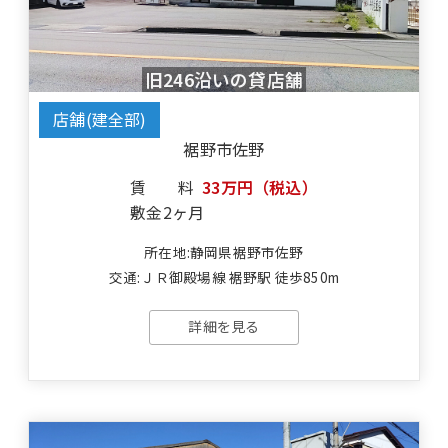
旧246沿いの貸店舗
店舗(建全部)
裾野市佐野
賃料
33万円（税込）
敷金
2ヶ月
所在地:静岡県裾野市佐野
交通:ＪＲ御殿場線 裾野駅 徒歩850m
詳細を見る