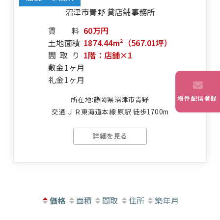
沼津市青野 貸店舗事務所
賃料
60万円
土地面積
1874.44m²（567.01坪）
間取り
1階：店舗×1
敷金
1ヶ月
礼金
1ヶ月
物件配信登録
所在地:静岡県沼津市青野
交通:ＪＲ東海道本線 原駅 徒歩1700m
詳細を見る
価格
面積
間取
住所
築年月