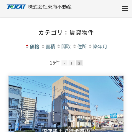
株式会社東海不動産
カテゴリ：賃貸物件
価格
面積
間取
住所
築年月
15件
«
1
2
沼津駅まで徒歩圏内